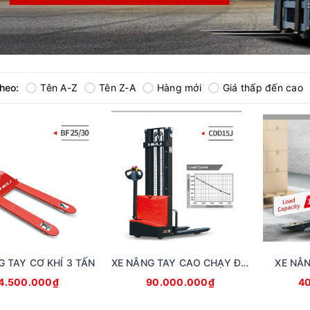
theo:
Tên A-Z
Tên Z-A
Hàng mới
Giá thấp đến cao
G TAY CƠ KHÍ 3 TẤN
XE NÂNG TAY CAO CHẠY ĐIỆN
XE NÂN
4.500.000₫
90.000.000₫
4