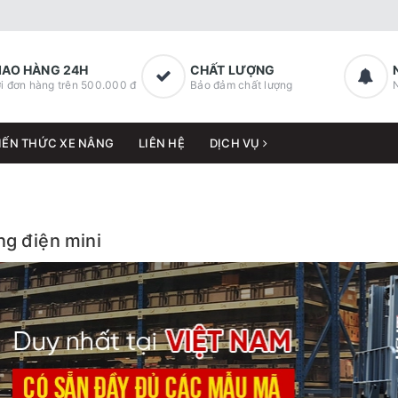
IAO HÀNG 24H
CHẤT LƯỢNG
i đơn hàng trên 500.000 đ
Bảo đảm chất lượng
IẾN THỨC XE NÂNG
LIÊN HỆ
DỊCH VỤ
ng điện mini