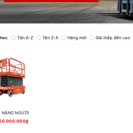
theo:
Tên A-Z
Tên Z-A
Hàng mới
Giá thấp đến cao
E NÂNG NGƯỜI
50.000.000₫