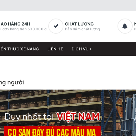
IAO HÀNG 24H
CHẤT LƯỢNG
i đơn hàng trên 500.000 đ
Bảo đảm chất lượng
IẾN THỨC XE NÂNG
LIÊN HỆ
DỊCH VỤ
ng người