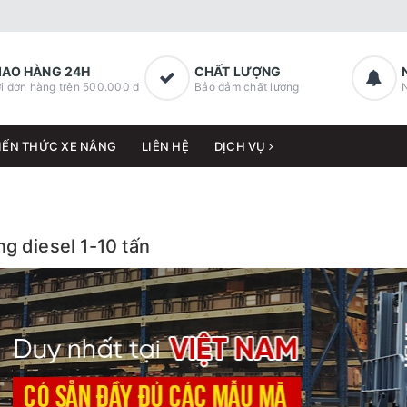
IAO HÀNG 24H
CHẤT LƯỢNG
i đơn hàng trên 500.000 đ
Bảo đảm chất lượng
IẾN THỨC XE NÂNG
LIÊN HỆ
DỊCH VỤ
g diesel 1-10 tấn