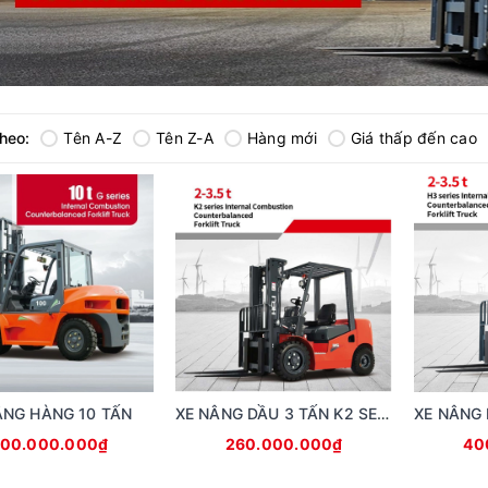
theo:
Tên A-Z
Tên Z-A
Hàng mới
Giá thấp đến cao
ÂNG HÀNG 10 TẤN
XE NÂNG DẦU 3 TẤN K2 SERIES
100.000.000₫
260.000.000₫
40