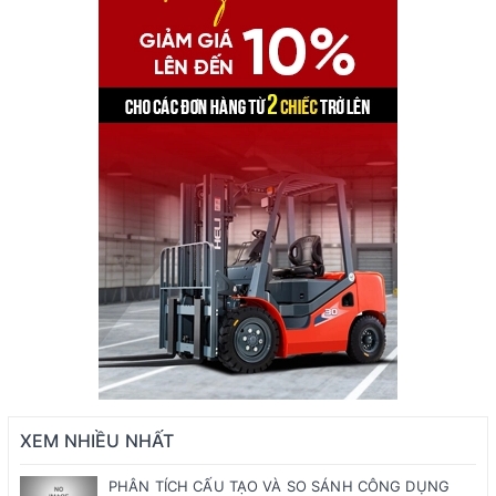
XEM NHIỀU NHẤT
PHÂN TÍCH CẤU TẠO VÀ SO SÁNH CÔNG DỤNG