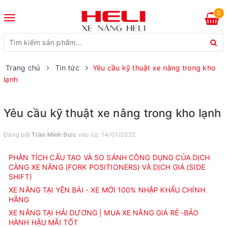
0
Toggle
navigation
Trang chủ
Tin tức
Yêu cầu kỹ thuật xe nâng trong kho
lạnh
Yêu cầu kỹ thuật xe nâng trong kho lạnh
Đăng bởi
Trần Minh Đức
vào lúc 14/01/2022
PHÂN TÍCH CẤU TẠO VÀ SO SÁNH CÔNG DỤNG CỦA DỊCH
CÀNG XE NÂNG (FORK POSITIONERS) VÀ DỊCH GIÁ (SIDE
SHIFT)
XE NÂNG TẠI YÊN BÁI - XE MỚI 100% NHẬP KHẨU CHÍNH
HÃNG
XE NÂNG TẠI HẢI DƯƠNG | MUA XE NÂNG GIÁ RẺ -BẢO
HÀNH HẬU MÃI TỐT