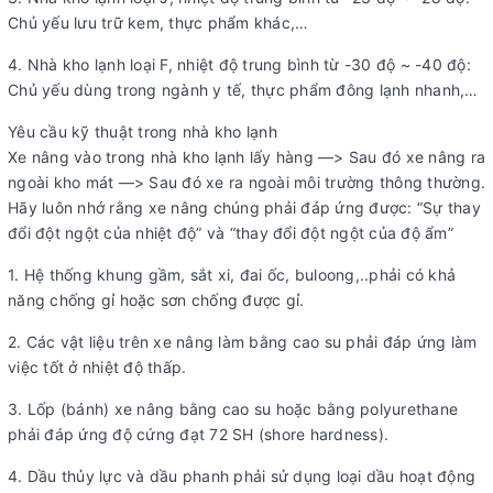
Chủ yếu lưu trữ kem, thực phẩm khác,…
4. Nhà kho lạnh loại F, nhiệt độ trung bình từ -30 độ ~ -40 độ:
Chủ yếu dùng trong ngành y tế, thực phẩm đông lạnh nhanh,…
Yêu cầu kỹ thuật trong nhà kho lạnh
Xe nâng vào trong nhà kho lạnh lấy hàng —> Sau đó xe nâng ra
ngoài kho mát —> Sau đó xe ra ngoài môi trường thông thường.
Hãy luôn nhớ rằng xe nâng chúng phải đáp ứng được: “Sự thay
đổi đột ngột của nhiệt độ” và “thay đổi đột ngột của độ ẩm”
1. Hệ thống khung gầm, sắt xi, đai ốc, buloong,..phải có khả
năng chống gỉ hoặc sơn chống được gỉ.
2. Các vật liệu trên xe nâng làm bằng cao su phải đáp ứng làm
việc tốt ở nhiệt độ thấp.
3. Lốp (bánh) xe nâng bằng cao su hoặc bằng polyurethane
phải đáp ứng độ cứng đạt 72 SH (shore hardness).
4. Dầu thủy lực và dầu phanh phải sử dụng loại dầu hoạt động