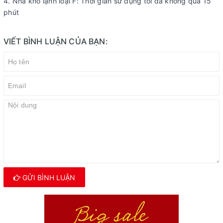
4. Nhà kho lạnh loại F: Thời gian sử dụng tối đa không quá 15
phút
VIẾT BÌNH LUẬN CỦA BẠN:
GỬI BÌNH LUẬN