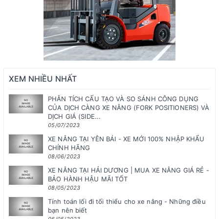
XEM NHIỀU NHẤT
PHÂN TÍCH CẤU TẠO VÀ SO SÁNH CÔNG DỤNG
CỦA DỊCH CÀNG XE NÂNG (FORK POSITIONERS) VÀ
DỊCH GIÁ (SIDE...
05/07/2023
XE NÂNG TẠI YÊN BÁI - XE MỚI 100% NHẬP KHẨU
CHÍNH HÃNG
08/06/2023
XE NÂNG TẠI HẢI DƯƠNG | MUA XE NÂNG GIÁ RẺ -
BẢO HÀNH HẬU MÃI TỐT
08/05/2023
Tính toán lối đi tối thiểu cho xe nâng - Những điều
bạn nên biết