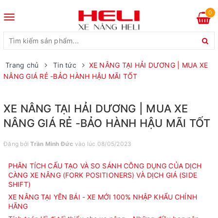
0
Toggle
navigation
Trang chủ
Tin tức
XE NÂNG TẠI HẢI DƯƠNG | MUA XE
NÂNG GIÁ RẺ -BẢO HÀNH HẬU MÃI TỐT
XE NÂNG TẠI HẢI DƯƠNG | MUA XE
NÂNG GIÁ RẺ -BẢO HÀNH HẬU MÃI TỐT
Đăng bởi
Trần Minh Đức
vào lúc 08/05/2023
PHÂN TÍCH CẤU TẠO VÀ SO SÁNH CÔNG DỤNG CỦA DỊCH
CÀNG XE NÂNG (FORK POSITIONERS) VÀ DỊCH GIÁ (SIDE
SHIFT)
XE NÂNG TẠI YÊN BÁI - XE MỚI 100% NHẬP KHẨU CHÍNH
HÃNG