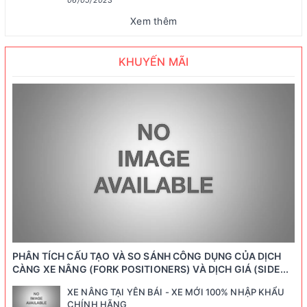
06/05/2023
Xem thêm
KHUYẾN MÃI
PHÂN TÍCH CẤU TẠO VÀ SO SÁNH CÔNG DỤNG CỦA DỊCH
CÀNG XE NÂNG (FORK POSITIONERS) VÀ DỊCH GIÁ (SIDE...
XE NÂNG TẠI YÊN BÁI - XE MỚI 100% NHẬP KHẨU
CHÍNH HÃNG