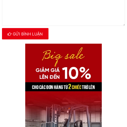
GỬI BÌNH LUẬN