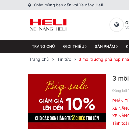
Chào mừng bạn đến với Xe nâng Heli
G
Vớ
TRANG CHỦ
GIỚI THIỆU
SẢN PHẨM
K
Trang chủ
Tin tức
3 môi trường phù hợp nhấ
3 môi
Đăng bởi
PHÂN TÍ
XE NÂNG
XE NÂNG
Tính toá