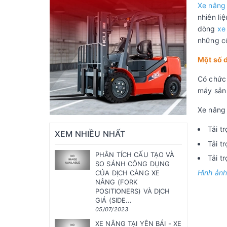
Xe nâng
nhiên li
dòng
xe
những cô
Một số 
Có chức
máy sản 
Xe nâng 
Tải t
XEM NHIỀU NHẤT
Tải t
PHÂN TÍCH CẤU TẠO VÀ
Tải t
SO SÁNH CÔNG DỤNG
Hình ảnh
CỦA DỊCH CÀNG XE
NÂNG (FORK
POSITIONERS) VÀ DỊCH
GIÁ (SIDE...
05/07/2023
XE NÂNG TẠI YÊN BÁI - XE