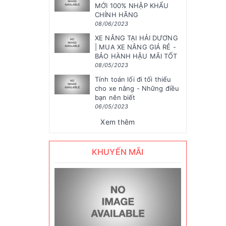
MỚI 100% NHẬP KHẨU
CHÍNH HÃNG
08/06/2023
XE NÂNG TẠI HẢI DƯƠNG
| MUA XE NÂNG GIÁ RẺ -
BẢO HÀNH HẬU MÃI TỐT
08/05/2023
Tính toán lối đi tối thiểu
cho xe nâng - Những điều
bạn nên biết
06/05/2023
Xem thêm
KHUYẾN MÃI