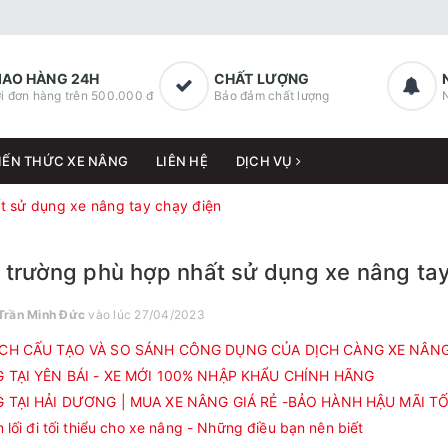
IAO HÀNG 24H
CHẤT LƯỢNG
i đơn hàng trên 500.000 đ
Bảo đảm chất lượng
IẾN THỨC XE NÂNG
LIÊN HỆ
DỊCH VỤ
t sử dụng xe nâng tay chạy điện
 trường phù hợp nhất sử dụng xe nâng ta
Trần Minh Đức
vào lúc 27/04/2023
CH CẤU TẠO VÀ SO SÁNH CÔNG DỤNG CỦA DỊCH CÀNG XE NÂNG (
 TẠI YÊN BÁI - XE MỚI 100% NHẬP KHẨU CHÍNH HÃNG
 TẠI HẢI DƯƠNG | MUA XE NÂNG GIÁ RẺ -BẢO HÀNH HẬU MÃI T
n lối đi tối thiểu cho xe nâng - Những điều bạn nên biết