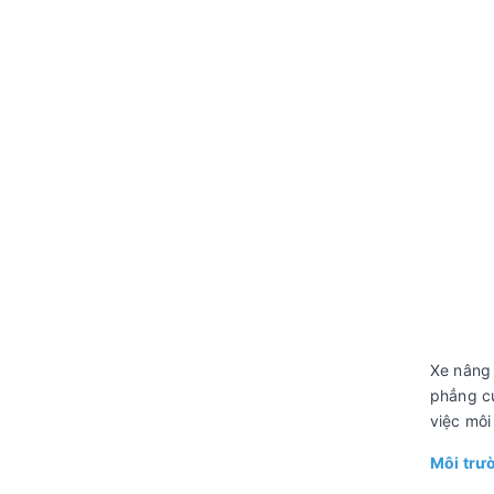
Xe nâng 
phẳng củ
việc môi
Môi trư