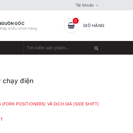
Tài khoản
0
NGUỒN GỐC
GIỎ HÀNG
Nhập khẩu chính hãng
y chạy điện
FORK POSITIONERS) VÀ DỊCH GIÁ (SIDE SHIFT)
ỐT