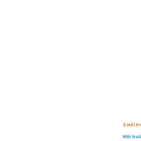
3 môi t
Môi trườ