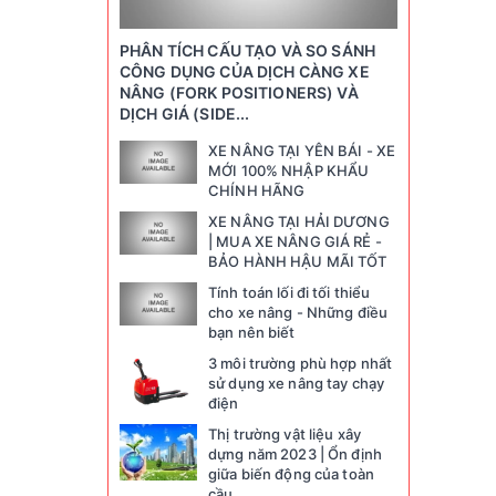
PHÂN TÍCH CẤU TẠO VÀ SO SÁNH
CÔNG DỤNG CỦA DỊCH CÀNG XE
NÂNG (FORK POSITIONERS) VÀ
DỊCH GIÁ (SIDE...
XE NÂNG TẠI YÊN BÁI - XE
MỚI 100% NHẬP KHẨU
CHÍNH HÃNG
XE NÂNG TẠI HẢI DƯƠNG
| MUA XE NÂNG GIÁ RẺ -
BẢO HÀNH HẬU MÃI TỐT
Tính toán lối đi tối thiểu
cho xe nâng - Những điều
bạn nên biết
3 môi trường phù hợp nhất
sử dụng xe nâng tay chạy
điện
Thị trường vật liệu xây
dựng năm 2023 | Ổn định
giữa biến động của toàn
cầu