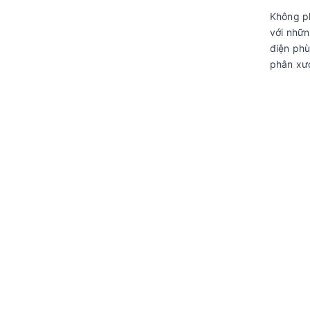
Không ph
với nhữn
điện phù
phân xư