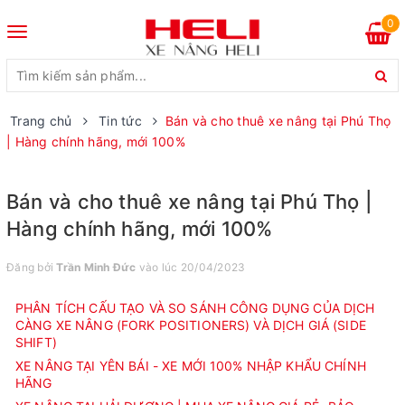
0
Toggle
navigation
Trang chủ
Tin tức
Bán và cho thuê xe nâng tại Phú Thọ
| Hàng chính hãng, mới 100%
Bán và cho thuê xe nâng tại Phú Thọ |
Hàng chính hãng, mới 100%
Đăng bởi
Trần Minh Đức
vào lúc 20/04/2023
PHÂN TÍCH CẤU TẠO VÀ SO SÁNH CÔNG DỤNG CỦA DỊCH
CÀNG XE NÂNG (FORK POSITIONERS) VÀ DỊCH GIÁ (SIDE
SHIFT)
XE NÂNG TẠI YÊN BÁI - XE MỚI 100% NHẬP KHẨU CHÍNH
HÃNG