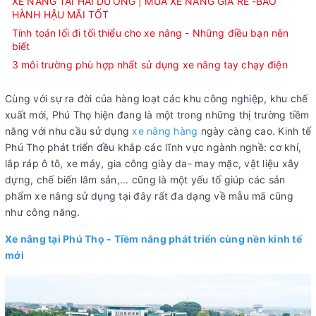
XE NÂNG TẠI HẢI DƯƠNG | MUA XE NÂNG GIÁ RẺ -BẢO
HÀNH HẬU MÃI TỐT
Tính toán lối đi tối thiểu cho xe nâng - Những điều bạn nên
biết
3 môi trường phù hợp nhất sử dụng xe nâng tay chạy điện
Cùng với sự ra đời của hàng loạt các khu công nghiệp, khu chế
xuất mới, Phú Thọ hiện đang là một trong những thị trường tiềm
năng với nhu cầu sử dụng
xe nâng hàng
ngày càng cao. Kinh tế
Phú Thọ phát triển đều khắp các lĩnh vực ngành nghề: cơ khí,
lắp ráp ô tô, xe máy, gia công giày da- may mặc, vật liệu xây
dựng, chế biến lâm sản,... cũng là một yếu tố giúp các sản
phẩm xe nâng sử dụng tại đây rất đa dạng về mẫu mã cũng
như công năng.
Xe nâng tại Phú Thọ - Tiềm năng phát triển cùng nền kinh tế
mới