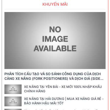
KHUYẾN MÃI
PHÂN TÍCH CẤU TẠO VÀ SO SÁNH CÔNG DỤNG CỦA DỊCH
CÀNG XE NÂNG (FORK POSITIONERS) VÀ DỊCH GIÁ (SIDE...
XE NÂNG TẠI YÊN BÁI - XE MỚI 100% NHẬP KHẨU
CHÍNH HÃNG
XE NÂNG TẠI HẢI DƯƠNG | MUA XE NÂNG GIÁ RẺ -
BẢO HÀNH HẬU MÃI TỐT