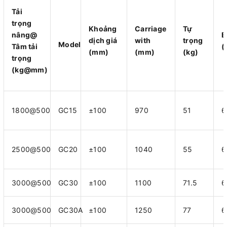
Tải
trọng
Khoảng
Carriage
Tự
nâng@
E
dịch giá
with
trọng
Model
Tâm tải
(
(mm)
(mm)
(kg)
trọng
(kg@mm)
1800@500
GC15
±100
970
51
6
2500@500
GC20
±100
1040
55
6
3000@500
GC30
±100
1100
71.5
6
3000@500
GC30A
±100
1250
77
6