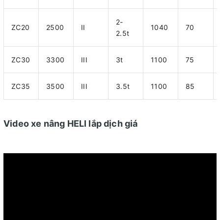
2-
ZC20
2500
II
1040
70
2.5t
ZC30
3300
III
3t
1100
75
ZC35
3500
III
3.5t
1100
85
Video xe nâng HELI lắp dịch giá