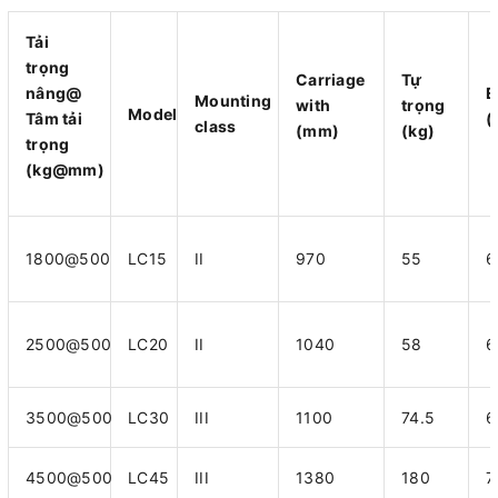
Tải
trọng
Carriage
Tự
nâng@
E
Mounting
with
trọng
Model
Tâm tải
(
class
(mm)
(kg)
trọng
(kg@mm)
1800@500
LC15
II
970
55
6
2500@500
LC20
II
1040
58
6
3500@500
LC30
III
1100
74.5
6
4500@500
LC45
III
1380
180
7