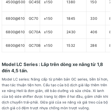
4500@500
GC45E
±150
1380
150
7
6800@610
GC70
±150
1845
330
8
6800@610
GC70A
±150
2430
406
8
6800@610
GC70B
±150
1532
286
8
Model LC Series : Lắp trên dòng xe nâng từ 1,8
đến 4,5 tấn.
Model LC series: Nâng cấp từ phiên bản GC series, bền bỉ hơn,
thao tác thuận tiện hơn. Cấu tạo của bộ dịch giá lắp thêm trên
xe nâng Heli là đơn giản, dễ bảo dưỡng và sửa chữa. Xi lanh
của bộ side shifter được trang bị đệm ở hai đầu, giảm chấn khi
dịch chuyển trái-phải. Giữa giá của xe nâng và giá treo của bộ
dịch giá có đệm trượt nhựa chống mòn trượt vuông.