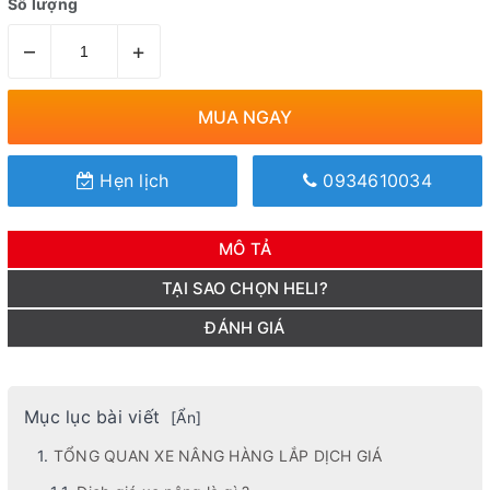
Số lượng
–
+
MUA NGAY
Hẹn lịch
0934610034
MÔ TẢ
TẠI SAO CHỌN HELI?
ĐÁNH GIÁ
Mục lục bài viết
[
Ẩn
]
TỔNG QUAN XE NÂNG HÀNG LẮP DỊCH GIÁ