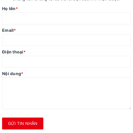
Họ tên
*
Email
*
Điện thoại
*
Nội dung
*
GỬI TIN NHẮN