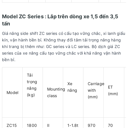
Model ZC Series : Lắp trên dòng xe 1,5 đến 3,5
tấn
Giá nâng side shift ZC series có cấu tạo vững chắc, xi lanh giấu
kín, vận hành bền bỉ. Không thay đổi tâm tải trọng nâng hàng
khi trang bị thêm như: GC series và LC series. Bộ dịch giá ZC
series của xe nâng cấu tạo vững chắc với khả năng vận hành
bền bỉ.
Tải
trọng
Xe
Carriage
ET
nâng
Mounting
nâng
with
Model
(mm)
(kg)
class
(mm)
ZC15
1800
II
1-1.8t
970
70