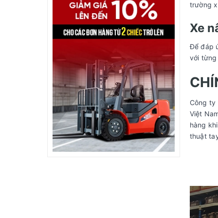
trường x
Xe n
Để đáp ứ
với từng
CHÍ
Công ty 
Việt Na
hàng khi
thuật ta