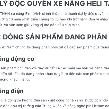
 LÝ ĐỘC QUYỀN XE NÂNG HELI T
TNHH xe nâng Bình Minh chính thức chở thành đại lý độc quyền c
ờng 10 năm phát triển chúng tôi tự hào khi trở thành đơn vị nhập
 và vẫn luôn giữ vững vị thế dẫn đầu của mình.
 DÒNG SẢN PHẨM ĐANG PHÂN 
 Việt Nam chúng tôi đang phân phối tất cả các sản phẩm của thươ
âng động cơ
sản phẩm chủ đạo với đầy đủ tất cả các mẫu mã như xe nâng dầu d
 đến 46 tấn, đa dạng phân khúc từ giá rẻ đến các sản phẩm cao cấ
 tượng khách hàng.
âng điện
g là dòng xe hướng đến sản xuất công nghệ xanh. Được tích hợp 
hế dẫn đầu thị trường của Trung Quốc về công nghệ pin Lithium đa