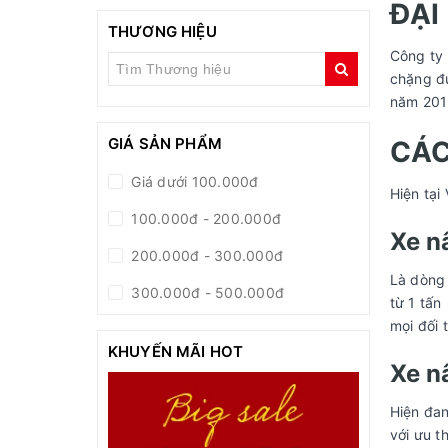
ĐẠI
THƯƠNG HIỆU
Công ty 
chặng đư
năm 2019
GIÁ SẢN PHẨM
CÁC
Giá dưới 100.000đ
Hiện tại
100.000đ - 200.000đ
Xe n
200.000đ - 300.000đ
Là dòng 
300.000đ - 500.000đ
từ 1 tấn
mọi đối
500.000đ - 1.000.000đ
KHUYẾN MÃI HOT
Giá trên 1.000.000đ
Xe n
Hiện đan
với ưu t