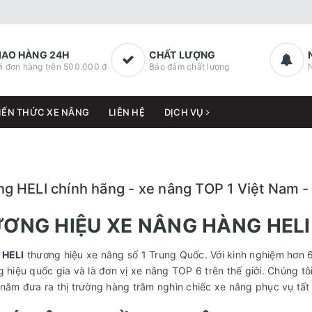
IAO HÀNG 24H
CHẤT LƯỢNG
i đơn hàng trên 500.000 đ
Bảo đảm chất lượng
IẾN THỨC XE NÂNG
LIÊN HỆ
DỊCH VỤ
ng HELI chính hãng - xe nâng TOP 1 Việt Nam 
ƠNG HIỆU XE NÂNG HÀNG HELI
 HELI
thương hiệu xe nâng số 1 Trung Quốc. Với kinh nghiệm hơn 
g hiệu quốc gia và là đơn vị xe nâng TOP 6 trên thế giới. Chúng t
 năm đưa ra thị trường hàng trăm nghìn chiếc xe nâng phục vụ tất 