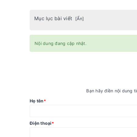
Mục lục bài viết
[
Ẩn
]
Nội dung đang cập nhật.
Bạn hãy điền nội dung ti
Họ tên
*
Điện thoại
*