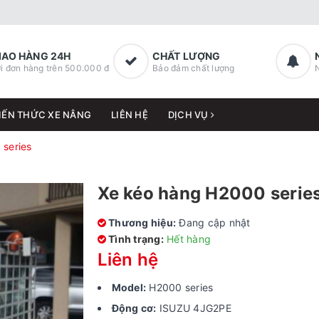
IAO HÀNG 24H
CHẤT LƯỢNG
i đơn hàng trên 500.000 đ
Bảo đảm chất lượng
IẾN THỨC XE NÂNG
LIÊN HỆ
DỊCH VỤ
series
Xe kéo hàng H2000 serie
Thương hiệu:
Đang cập nhật
Tình trạng:
Hết hàng
Liên hệ
Model:
H2000 series
Động cơ:
ISUZU 4JG2PE