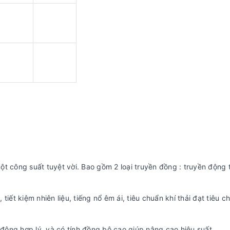
t công suất tuyệt vời. Bao gồm 2 loại truyền đồng : truyền động 
t kiệm nhiên liệu, tiếng nổ êm ái, tiêu chuẩn khí thải đạt tiêu c
 động hợp lý, và có tính đồng bộ cao giúp nâng cao hiệu suất.