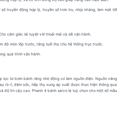
 số truyền động hợp lý, truyền số trơn tru, nhịp nhàng, làm mát tố
 Cho cảm giác lái tuyệt vời thoải mái và dễ vận hành.
iảm độ mòn lốp trước, tăng tuổi thọ cho hệ thống trục trước.
ong quá trình vận hành.
áp lực từ bơm bánh răng nhờ động cơ làm nguồn điện. Nguồn năng
 sự rò rỉ, đệm sốc, hấp thụ xung áp xuất được thực hiện thông qua
và độ tin cậy cao. Phanh 4 bánh servo là tuỳ chọn cho một số mẫu