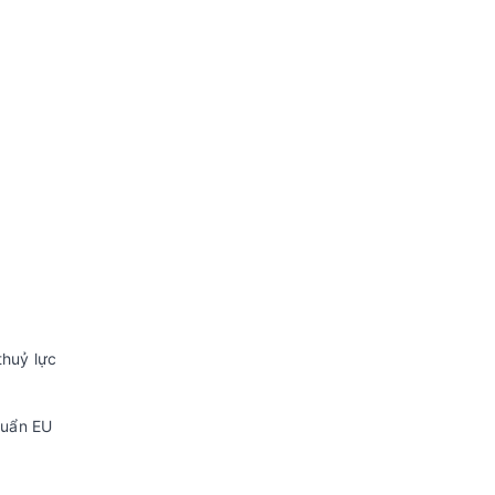
thuỷ lực
huẩn EU