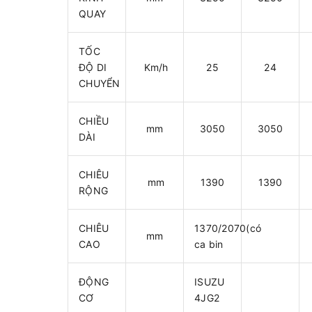
QUAY
TỐC
ĐỘ DI
Km/h
25
24
CHUYỂN
CHIỀU
mm
3050
3050
DÀI
CHIÊU
mm
1390
1390
RỘNG
CHIÊU
1370/2070(có
mm
CAO
ca bin
ĐỘNG
ISUZU
CƠ
4JG2