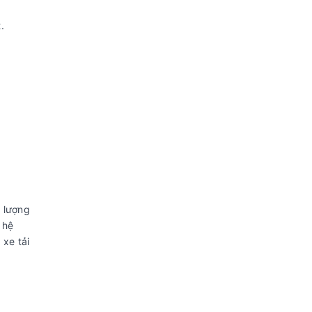
t.
 lượng
 hệ
 xe tải