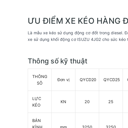
ƯU ĐIỂM XE KÉO HÀNG Đ
Là mẫu xe kéo sử dụng động cơ đốt trong diesel. Đá
xe sử dụng khối động cơ ISUZU 4JG2 cho sức kéo tu
Thông số kỹ thuật
THÔNG
Đơn vị
QYCD20
QYCD25
SÔ
LỰC
KN
20
25
KÉO
BÁN
KÍNH
mm
3250
3250