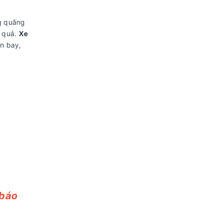
g quãng
u quả.
Xe
ân bay,
báo