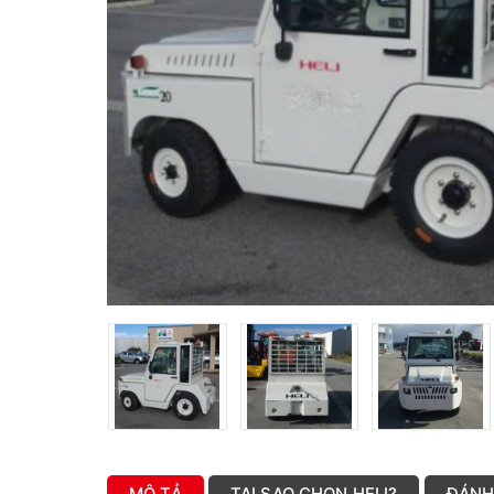
MÔ TẢ
TẠI SAO CHỌN HELI?
ĐÁNH