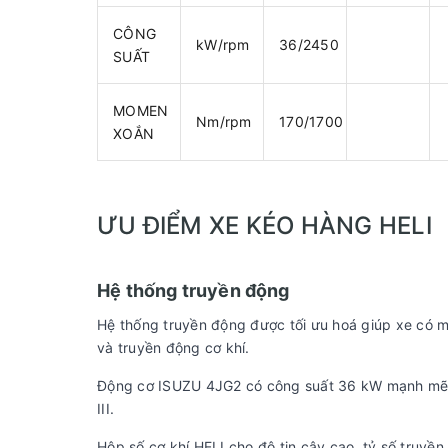
CÔNG
kW/rpm
36/2450
SUẤT
MOMEN
Nm/rpm
170/1700
XOẮN
ƯU ĐIỂM XE KÉO HÀNG HELI
Hệ thống truyền động
Hệ thống truyền động được tối ưu hoá giúp xe có mộ
và truyền động cơ khí.
Động cơ ISUZU 4JG2 có công suất 36 kW mạnh mẽ, tiế
III.
Hộp số cơ khí HELI cho độ tin cậy cao, tỷ số truyền